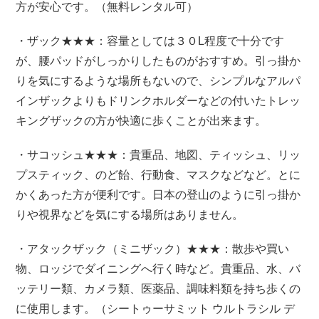
方が安心です。（無料レンタル可）
・ザック★★★：容量としては３０L程度で十分です
が、腰パッドがしっかりしたものがおすすめ。引っ掛か
りを気にするような場所もないので、シンプルなアルパ
インザックよりもドリンクホルダーなどの付いたトレッ
キングザックの方が快適に歩くことが出来ます。
・サコッシュ★★★：貴重品、地図、ティッシュ、リッ
プスティック、のど飴、行動食、マスクなどなど。とに
かくあった方が便利です。日本の登山のように引っ掛か
りや視界などを気にする場所はありません。
・アタックザック（ミニザック）★★★：散歩や買い
物、ロッジでダイニングへ行く時など。貴重品、水、バ
ッテリー類、カメラ類、医薬品、調味料類を持ち歩くの
に使用します。（シートゥーサミット ウルトラシル デ