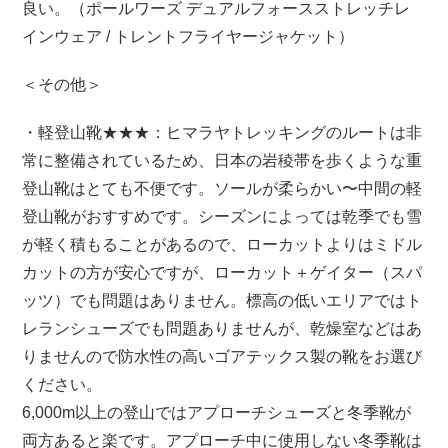
良い。（ポールワーズ デュアルフォースストレッチレ
インウェア / トレントフライヤージャケット）
＜その他＞
・軽登山靴★★★：ヒマラヤトレッキングのルートは非
常に整備されているため、日本の岩稜帯を歩くような重
登山靴はとても不便です。ソールが柔らかい〜中間の軽
登山靴がおすすめです。シーズンによっては乾季でも雪
が軽く積もることがあるので、ローカットよりはミドル
カットの方が安心ですが、ローカット＋ゲイター（スパ
ッツ）でも問題はありません。標高の低いエリアではト
レランシューズでも問題ありませんが、乾燥室などはあ
りませんので防水性の高いゴアテックス製の靴をお選び
ください。
6,000m以上の登山ではアプローチシューズと冬季靴が
両方あると楽です。アプローチ中に使用しない冬季靴は