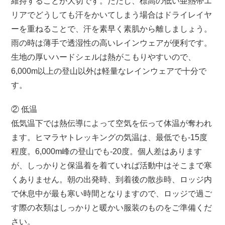
維持することが大切です。ただし、標高の低い亜熱帯エ
リアでどうしても汗をかいてしまう場合はドライレイヤ
ーを重ねることで、汗を素早く素肌から離しましょう。
雨の時は薄手で透湿性の高いレインウェアが便利です。
生地の厚いハードシェルは熱がこもりやすいので、
6,000m以上の登山以外は軽量なレインウェアで十分で
す。
② 低温
低気温下では熱伝導によって空気を伝って体温が奪われ
ます。ヒマラヤトレッキングの気温は、最低でも-15度
程度。6,000m峰の登山でも-20度。個人差はあります
が、しっかりと保温着を着ていれば活動中はそこまで寒
くありません。朝の出発時、到着後の散歩時、ロッジ内
で休息中が最も寒い時間となりますので、ロッジで過ご
す際の衣類はしっかりと暖かい服装のものをご準備くだ
さい。