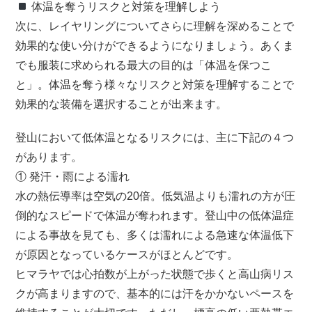
体温を奪うリスクと対策を理解しよう
次に、レイヤリングについてさらに理解を深めることで
効果的な使い分けができるようになりましょう。あくま
でも服装に求められる最大の目的は「体温を保つこ
と」。体温を奪う様々なリスクと対策を理解することで
効果的な装備を選択することが出来ます。
登山において低体温となるリスクには、主に下記の４つ
があります。
① 発汗・雨による濡れ
水の熱伝導率は空気の20倍。低気温よりも濡れの方が圧
倒的なスピードで体温が奪われます。登山中の低体温症
による事故を見ても、多くは濡れによる急速な体温低下
が原因となっているケースがほとんどです。
ヒマラヤでは心拍数が上がった状態で歩くと高山病リス
クが高まりますので、基本的には汗をかかないペースを