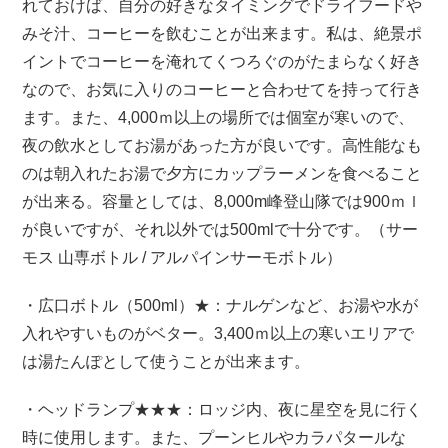
れておけば、自分の好きなタイミングでドライフードや
みそ汁、コーヒーを飲むことが出来ます。私は、絶景ポ
イントでコーヒーを淹れてくつろぐのがたまらなく好き
なので、お気に入りのコーヒーと合わせてを持って行き
ます。また、4,000ｍ以上の場所では個室が寒いので、
夜の飲水としてお湯があった方が良いです。高性能なも
のは朝入れたお湯で夕方にカップラーメンを食べること
が出来る。容量としては、8,000m峰登山隊では900ｍｌ
が良いですが、それ以外では500mlで十分です。（サー
モス 山専ボトル / アルパインサーモボトル）
・広口ボトル（500ml）★：ナルゲンなど、お湯や水が
入れやすいものがベター。3,400ｍ以上の寒いエリアで
は湯たんぽとして使うことが出来ます。
・ヘッドランプ★★★：ロッジ内、夜に星空を見に行く
時に使用します。また、プーンヒルやカラパタールな