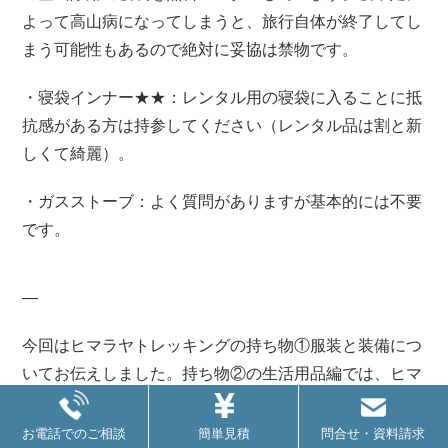
よって高山病になってしまうと、旅行自体が終了してし
まう可能性もあるので絶対に妥協は禁物です。
・寝袋インナー★★：レンタル用の寝袋に入ることに抵
抗感がある方は持参してください（レンタル品は割と新
しくて綺麗）。
・ガスストーブ：よく質問がありますが基本的には不要
です。
—
今回はヒマラヤトレッキングの持ち物①服装と装備につ
いてお伝えしました。持ち物②の生活用品編では、ヒマ
ラヤトレッキングが快適になるグッズを盛りだくさんご
紹介していますので、合わせてご確認ください。
お電話でのご相談
簡単見積
問合せ・資料請求