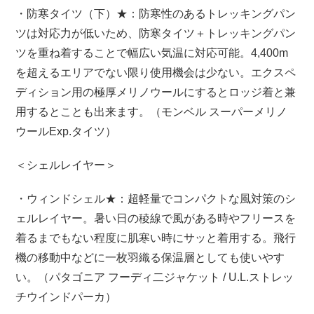
・防寒タイツ（下）★：防寒性のあるトレッキングパン
ツは対応力が低いため、防寒タイツ＋トレッキングパン
ツを重ね着することで幅広い気温に対応可能。4,400m
を超えるエリアでない限り使用機会は少ない。エクスペ
ディション用の極厚メリノウールにするとロッジ着と兼
用するとことも出来ます。（モンベル スーパーメリノ
ウールExp.タイツ）
＜シェルレイヤー＞
・ウィンドシェル★：超軽量でコンパクトな風対策のシ
ェルレイヤー。暑い日の稜線で風がある時やフリースを
着るまでもない程度に肌寒い時にサッと着用する。飛行
機の移動中などに一枚羽織る保温層としても使いやす
い。（パタゴニア フーディ二ジャケット / U.L.ストレッ
チウインドパーカ）