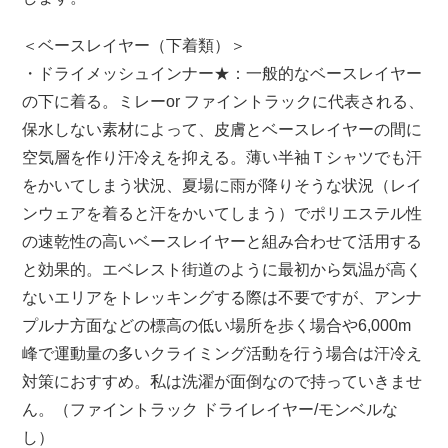
＜ベースレイヤー（下着類）＞
・ドライメッシュインナー★：一般的なベースレイヤー
の下に着る。ミレーor ファイントラックに代表される、
保水しない素材によって、皮膚とベースレイヤーの間に
空気層を作り汗冷えを抑える。薄い半袖Ｔシャツでも汗
をかいてしまう状況、夏場に雨が降りそうな状況（レイ
ンウェアを着ると汗をかいてしまう）でポリエステル性
の速乾性の高いベースレイヤーと組み合わせて活用する
と効果的。エベレスト街道のように最初から気温が高く
ないエリアをトレッキングする際は不要ですが、アンナ
プルナ方面などの標高の低い場所を歩く場合や6,000m
峰で運動量の多いクライミング活動を行う場合は汗冷え
対策におすすめ。私は洗濯が面倒なので持っていきませ
ん。（ファイントラック ドライレイヤー/モンベルな
し）