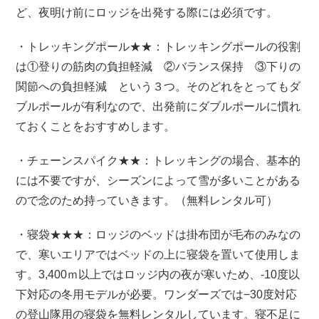
ど、夜明け前にロッジを出発する際には必須です。
・トレッキングポール★★：トレッキングポールの役割
は①登りの筋肉の負担軽減 ②バランス保持 ③下りの
関節への負担軽減 という３つ。そのどれをとってもダ
ブルポールが有利なので、出発前にダブルポールに慣れ
ておくことをおすすめします。
・チェーンスパイク★★：トレッキングの場合、基本的
には不要ですが、シーズンによって雪が多いことがある
ので念のため持っていきます。（無料レンタル可）
・寝袋★★★：ロッジのベッドは掛布団が毛布のみなの
で、寒いエリアではベッドの上に寝袋を置いて使用しま
す。3,400ｍ以上ではロッジ内の夜が寒いため、-10度以
下対応の冬用モデルが必要。ワンダーズでは−30度対応
の登山隊用の寝袋を無料レンタルしています。寝不足に