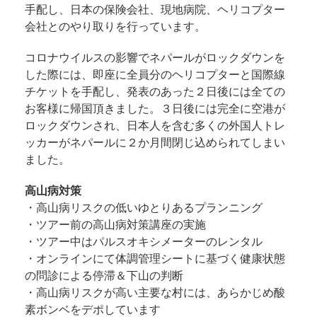
手配し、日本の保険会社、現地病院、ヘリコプター
会社とのやり取りを行っています。
コロナウイルスの影響でネパールがロックダウンを
した際には、即座に全員分のヘリコプターと国際線
チケットを手配し、発表のあった２日後には全ての
お客様に帰国頂きました。３日後には完全に空港が
ロックダウンされ、日本人を含む多くの外国人トレ
ッカーがネパールに２か月間閉じ込められてしまい
ました。
高山病対策
・高山病リスクの低いゆとりあるプランニング
・ツアー前の高山病対策講座の実施
・ツアー中はパルスオキシメーターのレンタル
・オンラインにて体調管理シートに基づく健康状態
の問診による停滞＆下山の判断
・高山病リスクが高い主要な村には、あらかじめ酸
素ボンベをデポしています